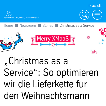
tk accelis
Suche
Menü
Home
Newsroom
Stories
Christmas as a Service
„Christmas as a
Service“: So optimieren
wir die Lieferkette für
den Weihnachtsmann