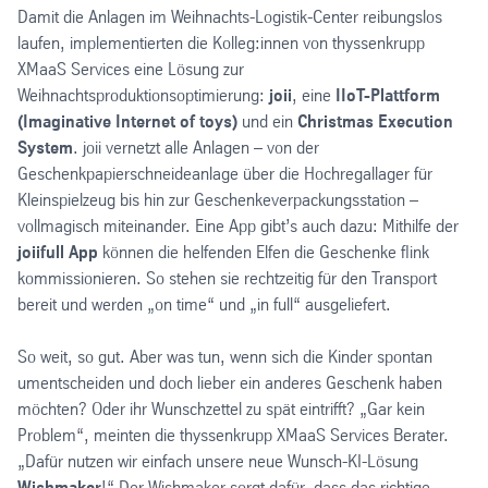
Damit die Anlagen im Weihnachts-Logistik-Center reibungslos
laufen, implementierten die Kolleg:innen von thyssenkrupp
XMaaS Services eine Lösung zur
Weihnachtsproduktionsoptimierung:
joii
, eine
IIoT-Plattform
(Imaginative Internet of toys)
und ein
Christmas Execution
System
. joii vernetzt alle Anlagen – von der
Geschenkpapierschneideanlage über die Hochregallager für
Kleinspielzeug bis hin zur Geschenkeverpackungsstation –
vollmagisch miteinander. Eine App gibt’s auch dazu: Mithilfe der
joiifull App
können die helfenden Elfen die Geschenke flink
kommissionieren. So stehen sie rechtzeitig für den Transport
bereit und werden „on time“ und „in full“ ausgeliefert.
So weit, so gut. Aber was tun, wenn sich die Kinder spontan
umentscheiden und doch lieber ein anderes Geschenk haben
möchten? Oder ihr Wunschzettel zu spät eintrifft? „Gar kein
Problem“, meinten die thyssenkrupp XMaaS Services Berater.
„Dafür nutzen wir einfach unsere neue
Wunsch-KI-Lösung
Wishmaker
!“ Der Wishmaker sorgt dafür, dass das richtige