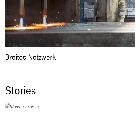
Breites Netzwerk
V
Vielfalt von Anarbeitungsmaschinen
Wi
Stories