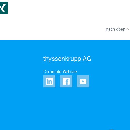
nach oben
thyssenkrupp AG
Corporate Website