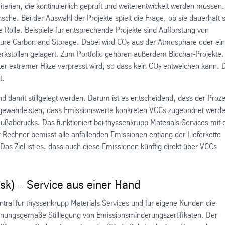
Kriterien, die kontinuierlich geprüft und weiterentwickelt werden müssen.
e. Bei der Auswahl der Projekte spielt die Frage, ob sie dauerhaft 
 Rolle. Beispiele für entsprechende Projekte sind Aufforstung von
ture Carbon and Storage. Dabei wird CO
aus der Atmosphäre oder ei
2
erkstollen gelagert. Zum Portfolio gehören außerdem Biochar-Projekte.
er extremer Hitze verpresst wird, so dass kein CO
entweichen kann. 
2
t.
d damit stillgelegt werden. Darum ist es entscheidend, dass der Proz
u gewährleisten, dass Emissionswerte konkreten VCCs zugeordnet werd
Fußabdrucks. Das funktioniert bei thyssenkrupp Materials Services mit
 Rechner bemisst alle anfallenden Emissionen entlang der Lieferkette
Das Ziel ist es, dass auch diese Emissionen künftig direkt über VCCs
sk) – Service aus einer Hand
ral für thyssenkrupp Materials Services und für eigene Kunden die
rdnungsgemäße Stilllegung von Emissionsminderungszertifikaten. Der