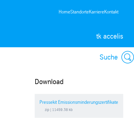
Home
Standorte
Karriere
Kontakt
tk accelis
Suche
Download
Pressekit Emissionsminderungszertifikate
zip
| 11459.38 kb