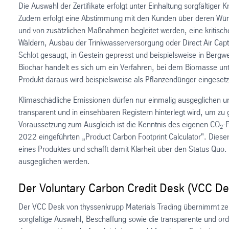
Die Auswahl der Zertifikate erfolgt unter Einhaltung sorgfältiger 
Zudem erfolgt eine Abstimmung mit den Kunden über deren Wünsch
und von zusätzlichen Maßnahmen begleitet werden, eine kritische
Wäldern, Ausbau der Trinkwasserversorgung oder Direct Air Cap
Schlot gesaugt, in Gestein gepresst und beispielsweise in Bergw
Biochar handelt es sich um ein Verfahren, bei dem Biomasse unt
Produkt daraus wird beispielsweise als Pflanzendünger eingesetz
Klimaschädliche Emissionen dürfen nur einmalig ausgeglichen un
transparent und in einsehbaren Registern hinterlegt wird, um z
Voraussetzung zum Ausgleich ist die Kenntnis des eigenen CO
-
2
2022 eingeführten „Product Carbon Footprint Calculator". Dieser
eines Produktes und schafft damit Klarheit über den Status Quo. 
ausgeglichen werden.
Der Voluntary Carbon Credit Desk (VCC De
Der VCC Desk von thyssenkrupp Materials Trading übernimmt zent
sorgfältige Auswahl, Beschaffung sowie die transparente und o