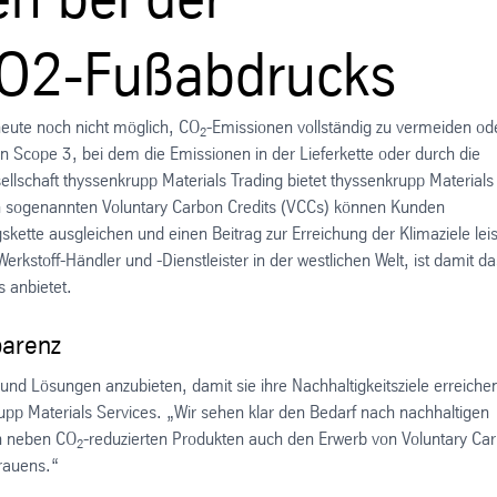
CO2-Fußabdrucks
eute noch nicht möglich, CO
-Emissionen vollständig zu vermeiden od
2
en Scope 3, bei dem die Emissionen in der Lieferkette oder durch die
llschaft thyssenkrupp Materials Trading bietet thyssenkrupp Materials
sen sogenannten Voluntary Carbon Credits (VCCs) können Kunden
ette ausgleichen und einen Beitrag zur Erreichung der Klimaziele leis
kstoff-Händler und -Dienstleister in der westlichen Welt, ist damit da
s anbietet.
parenz
d Lösungen anzubieten, damit sie ihre Nachhaltigkeitsziele erreiche
rupp Materials Services. „Wir sehen klar den Bedarf nach nachhaltigen
en neben CO
-reduzierten Produkten auch den Erwerb von Voluntary Ca
2
trauens.“