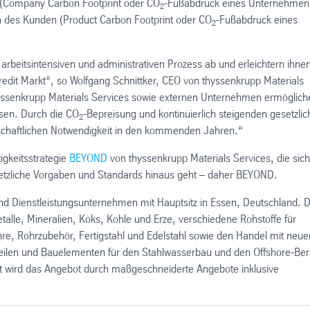
n (Company Carbon Footprint oder CO
-Fußabdruck eines Unternehmen
2
n des Kunden (Product Carbon Footprint oder CO
-Fußabdruck eines
2
rbeitsintensiven und administrativen Prozess ab und erleichtern ihnen
edit Markt“, so Wolfgang Schnittker, CEO von thyssenkrupp Materials
thyssenkrupp Materials Services sowie externen Unternehmen ermöglich
ssen. Durch die CO
-Bepreisung und kontinuierlich steigenden gesetzli
2
tschaftlichen Notwendigkeit in den kommenden Jahren.“
igkeitsstrategie
BEYOND
von thyssenkrupp Materials Services, die sic
gesetzliche Vorgaben und Standards hinaus geht – daher BEYOND.
 und Dienstleistungsunternehmen mit Hauptsitz in Essen, Deutschland. D
alle, Mineralien, Koks, Kohle und Erze, verschiedene Rohstoffe für
hre, Rohrzubehör, Fertigstahl und Edelstahl sowie den Handel mit neue
eilen und Bauelementen für den Stahlwasserbau und den Offshore-Ber
det wird das Angebot durch maßgeschneiderte Angebote inklusive