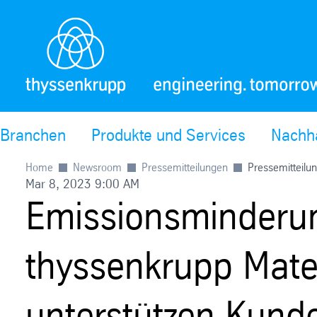
Branchen
Produkte und Services
Nachha
Home
Newsroom
Pressemitteilungen
Pressemitteilu
Mar 8, 2023 9:00 AM
Emissionsminderung
thyssenkrupp Mater
unterstützen Kunde