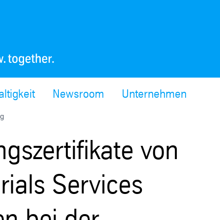
ltigkeit
Newsroom
Unternehmen
ng
szertifikate von
ials Services
n bei der