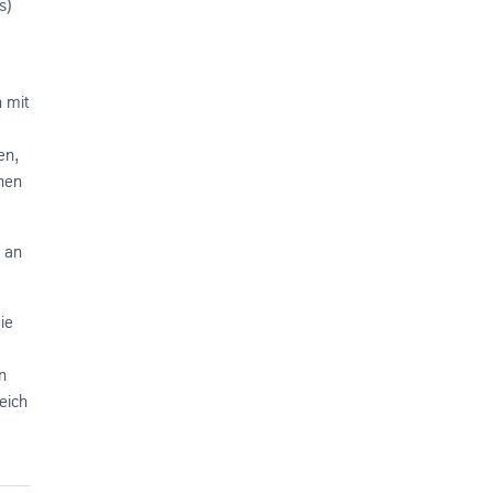
s)
 mit
en,
chen
h an
ie
n
eich