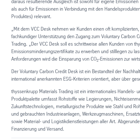
daraus resultierende Ausgleich ist sowohl für eigene Emissione
als auch für Emissionen in Verbindung mit den Handelsprodukte
Produktes) relevant.
„Mit dem VCC Desk nehmen wir Kunden einen oft komplizierten, a
fachkundiger Unterstützung den Zugang zum Voluntary Carbon Cr
Trading. „Der VCC Desk soll es schrittweise allen Kunden von 
Emissionsminderungszertifikate zu erwerben und stilllegen zu la
Anforderungen wird die Einsparung von CO
-Emissionen zur wir
2
Der Voluntary Carbon Credit Desk ist ein Bestandteil der Nachhalt
international anerkannten ESG-Kriterien orientiert, aber über 
thyssenkrupp Materials Trading ist ein internationales Handels-
Produktpalette umfasst Rohstoffe wie Legierungen, Nichteisenmet
Zukunftstechnologien, metallurgische Produkte wie Stahl und Ro
und gebrauchten Industrieanlagen, Werkzeugmaschinen, Ersatzt
sowie Material- und Logistikdienstleistungen aller Art. Abgerun
Finanzierung und Versand.