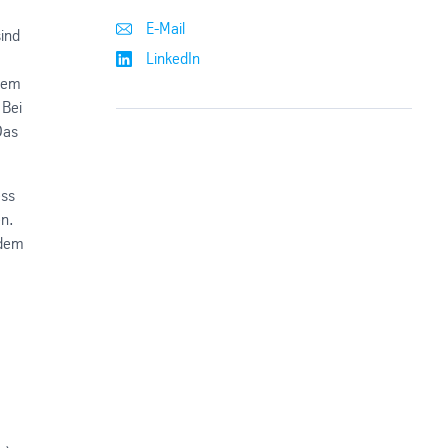
E-Mail
sind
LinkedIn
nem
 Bei
Das
ess
en.
 dem