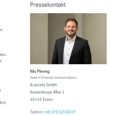
Pressekontakt
er
ten.
s
Nils Pfennig
Head of External Communications
tk accelis GmbH
n
thyssenkrupp Allee 1
45143 Essen
rbon
Telefon:
+49 173 5215317