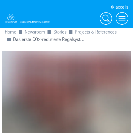
tk accelis
Suche
Menü
Home
Newsroom
Stories
Projects & References
Das erste CO2‑reduzierte Regalsyst...