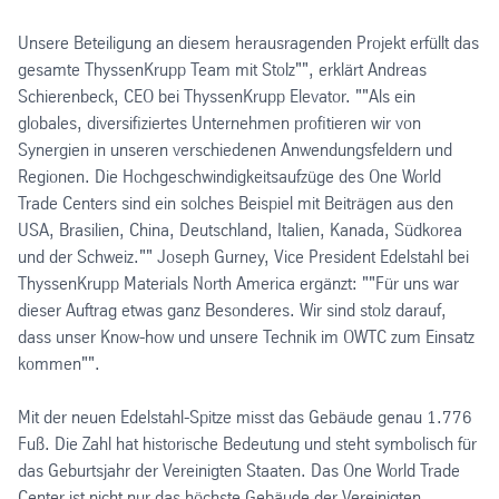
Unsere Beteiligung an diesem herausragenden Projekt erfüllt das
gesamte ThyssenKrupp Team mit Stolz"", erklärt Andreas
Schierenbeck, CEO bei ThyssenKrupp Elevator. ""Als ein
globales, diversifiziertes Unternehmen profitieren wir von
Synergien in unseren verschiedenen Anwendungsfeldern und
Regionen. Die Hochgeschwindigkeitsaufzüge des One World
Trade Centers sind ein solches Beispiel mit Beiträgen aus den
USA, Brasilien, China, Deutschland, Italien, Kanada, Südkorea
und der Schweiz."" Joseph Gurney, Vice President Edelstahl bei
ThyssenKrupp Materials North America ergänzt: ""Für uns war
dieser Auftrag etwas ganz Besonderes. Wir sind stolz darauf,
dass unser Know-how und unsere Technik im OWTC zum Einsatz
kommen"".
Mit der neuen Edelstahl-Spitze misst das Gebäude genau 1.776
Fuß. Die Zahl hat historische Bedeutung und steht symbolisch für
das Geburtsjahr der Vereinigten Staaten. Das One World Trade
Center ist nicht nur das höchste Gebäude der Vereinigten